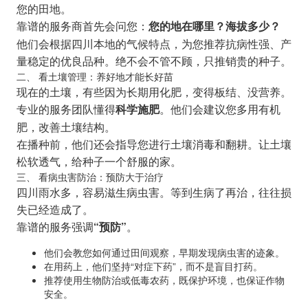
您的田地。
靠谱的服务商首先会问您：
您的地在哪里？海拔多少？
他们会根据四川本地的气候特点，为您推荐抗病性强、产
量稳定的优良品种。绝不会不管不顾，只推销贵的种子。
二、 看土壤管理：养好地才能长好苗
现在的土壤，有些因为长期用化肥，变得板结、没营养。
专业的服务团队懂得
。他们会建议您多用有机
科学施肥
肥，改善土壤结构。
在播种前，他们还会指导您进行土壤消毒和翻耕。让土壤
松软透气，给种子一个舒服的家。
三、 看病虫害防治：预防大于治疗
四川雨水多，容易滋生病虫害。等到生病了再治，往往损
失已经造成了。
靠谱的服务强调
。
“预防”
他们会教您如何通过田间观察，早期发现病虫害的迹象。
在用药上，他们坚持“对症下药”，而不是盲目打药。
推荐使用生物防治或低毒农药，既保护环境，也保证作物
安全。