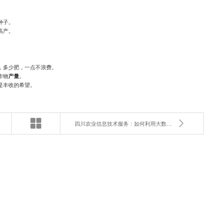
种子。
高产。
，多少肥，一点不浪费。
作物
产量
。
是丰收的希望。
四川农业信息技术服务：如何利用大数据指导田间管理？