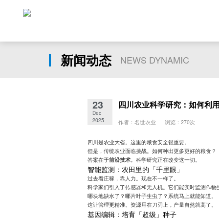
新闻动态
NEWS DYNAMIC
23
四川农业科学研究：如何利
Dec
2025
作者：名世农业 浏览：270次
四川是农业大省。这里的粮食安全很重要。
但是，传统农业面临挑战。如何种出更多更好的粮食？
答案在于
前沿技术
。科学研究正在改变这一切。
智能监测：农田里的「千里眼」
过去看庄稼，靠人力。现在不一样了。
科学家们引入了传感器和无人机。它们能实时监测作物
哪块地缺水了？哪片叶子生虫了？系统马上就能知道。
这让管理更精准。资源用在刀刃上，产量自然就高了。
基因编辑：培育「超级」种子