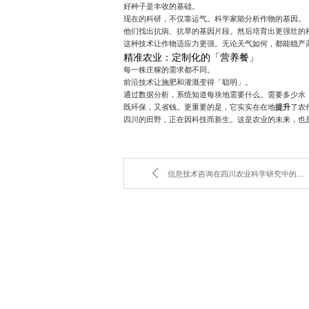
好种子是丰收的基础。
现在的科研，不仅靠运气。科学家能分析作物的基因。
他们找出抗病、抗旱的基因片段。然后培育出更强壮的
这种技术让作物适应力更强。无论天气如何，都能稳产
精准农业：定制化的「营养餐」
每一株庄稼的需求都不同。
前沿技术让施肥和灌溉变得「聪明」。
通过数据分析，系统知道每块地需要什么。需要多少水
既环保，又省钱。更重要的是，它实实在在地
提升
了农
四川的田野，正在因科技而新生。这是农业的未来，也
信息技术咨询在四川农业科学研究中的应用与前景