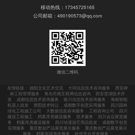
移动热线：17345725165
公司邮箱：490190573@qq.com
微信二维码
友情链接：
德阳文化艺术交流
大同信息技术咨询服务
西安碑
林工程管理服务
青岛市南互联网信息咨询
西安莲湖技术开
发
成都信息技术咨询服务
银川信息技术咨询服务
海南智能
机器人批发
资阳技术转让
成都数字创意应用服务
四川园林
绿化工程施工公司
大数据信息咨询服务
工程咨询公司
四川
建设工程施工
档案库房建设服务
技术服务
四川会议展览服
务
档案库房建设服务
四川动漫游艺用品批发
成都数字创意
应用服务
重庆数创产品展览展示服务
重庆数创产品展览展示
服务
档案管理系统服务
软件平台开发服务