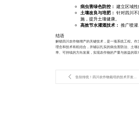
病虫害绿色防控：
建立区域性
土壤改良与培肥：
针对四川不
施，提升土壤健康。
高效节水灌溉技术：
推广喷灌
结语
解锁四川农作物增产的关键技术，是一项系统工程。作
理念和技术有机结合，并辅以扎实的病虫害防治、土壤
率、可持续的方向发展，实现农作物的产量与效益的双
告别传统！四川农作物栽培的技术开发如何引领行业变革？