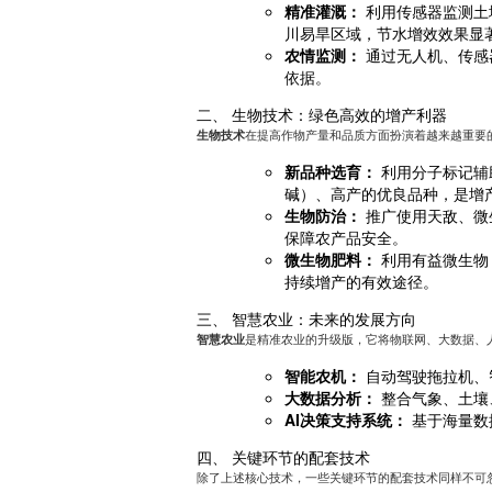
精准灌溉：
利用传感器监测土
川易旱区域，节水增效效果显
农情监测：
通过无人机、传感
依据。
二、 生物技术：绿色高效的增产利器
生物技术
在提高作物产量和品质方面扮演着越来越重要
新品种选育：
利用分子标记辅
碱）、高产的优良品种，是增
生物防治：
推广使用天敌、微
保障农产品安全。
微生物肥料：
利用有益微生物
持续增产的有效途径。
三、 智慧农业：未来的发展方向
智慧农业
是精准农业的升级版，它将物联网、大数据、
智能农机：
自动驾驶拖拉机、
大数据分析：
整合气象、土壤
AI决策支持系统：
基于海量数
四、 关键环节的配套技术
除了上述核心技术，一些关键环节的配套技术同样不可