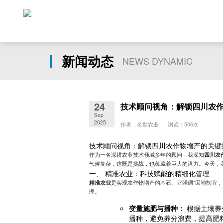
新闻动态
NEWS DYNAMIC
24
技术顾问视角：解锁四川农
Sep
2025
作者：名世农业 浏览：506次
技术顾问视角：解锁四川农作物增产的关键
作为一名深耕农业技术领域多年的顾问，我深知
四川农
气候复杂，这既是挑战，也蕴藏着巨大的潜力。今天，
一、 精准农业：科技赋能的精细化管理
精准农业
是实现农作物增产的基石。它强调“因地制宜，
理。
变量施肥与播种：
根据土壤养
播种，避免养分浪费，提高肥