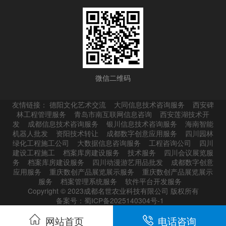
微信二维码
友情链接：
德阳文化艺术交流
大同信息技术咨询服务
西安碑
林工程管理服务
青岛市南互联网信息咨询
西安莲湖技术开
发
成都信息技术咨询服务
银川信息技术咨询服务
海南智能
机器人批发
资阳技术转让
成都数字创意应用服务
四川园林
绿化工程施工公司
大数据信息咨询服务
工程咨询公司
四川
建设工程施工
档案库房建设服务
技术服务
四川会议展览服
务
档案库房建设服务
四川动漫游艺用品批发
成都数字创意
应用服务
重庆数创产品展览展示服务
重庆数创产品展览展示
服务
档案管理系统服务
软件平台开发服务
Copyright © 2023成都名世农业科技有限公司 版权所有
备案号：蜀ICP备2025140304号-1
网站首页
电话咨询